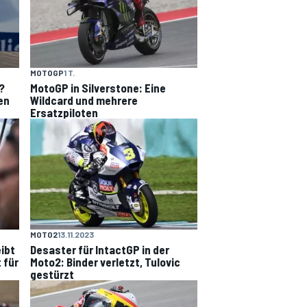
MOTOGP
1 T.
?
MotoGP in Silverstone: Eine
en
Wildcard und mehrere
Ersatzpiloten
MOTO2
13.11.2023
ibt
Desaster für IntactGP in der
 für
Moto2: Binder verletzt, Tulovic
gestürzt