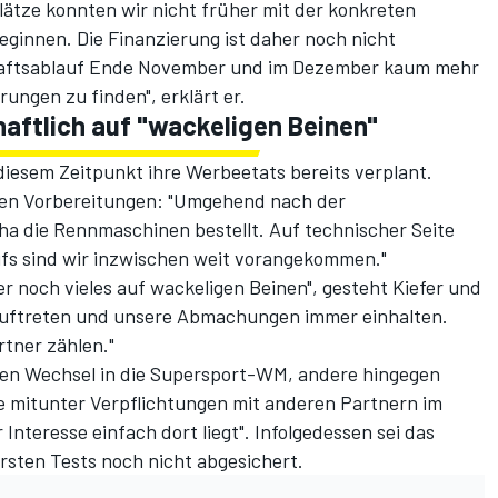
ätze konnten wir nicht früher mit der konkreten
ginnen. Die Finanzierung ist daher noch nicht
chaftsablauf Ende November und im Dezember kaum mehr
ungen zu finden", erklärt er.
aftlich auf "wackeligen Beinen"
iesem Zeitpunkt ihre Werbeetats bereits verplant.
den Vorbereitungen: "Umgehend nach der
a die Rennmaschinen bestellt. Auf technischer Seite
ufs sind wir inzwischen weit vorangekommen."
ber noch vieles auf wackeligen Beinen", gesteht Kiefer und
s auftreten und unsere Abmachungen immer einhalten.
rtner zählen."
den Wechsel in die Supersport-WM, andere hingegen
ie mitunter Verpflichtungen mit anderen Partnern im
nteresse einfach dort liegt". Infolgedessen sei das
sten Tests noch nicht abgesichert.