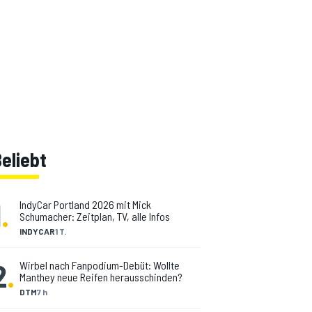
eliebt
1
.
IndyCar Portland 2026 mit Mick
Schumacher: Zeitplan, TV, alle Infos
INDYCAR
1 T.
2
.
Wirbel nach Fanpodium-Debüt: Wollte
Manthey neue Reifen herausschinden?
DTM
7 h