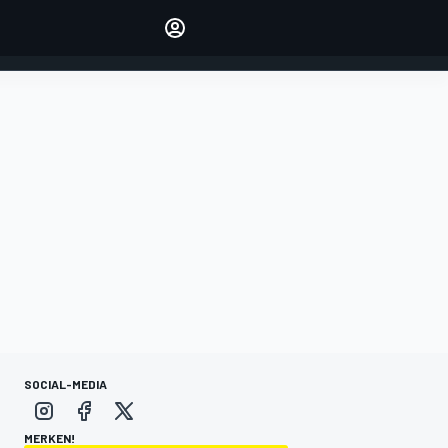
verwalten
Artikel kommentieren
EINLOGGEN
EDITION
DEUTSCHLAND
SOCIAL-MEDIA
MERKEN!