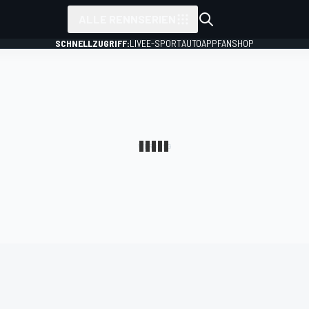
ALLE RENNSERIEN
SCHNELLZUGRIFF:
LIVE
E-SPORT
AUTO
APP
FANSHOP