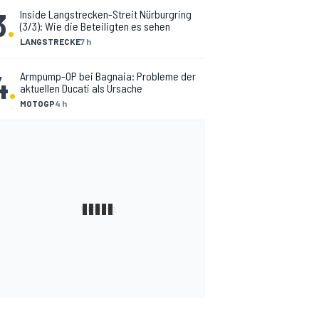
3
.
Inside Langstrecken-Streit Nürburgring
(3/3): Wie die Beteiligten es sehen
LANGSTRECKE
7 h
4
.
Armpump-OP bei Bagnaia: Probleme der
aktuellen Ducati als Ursache
MOTOGP
4 h