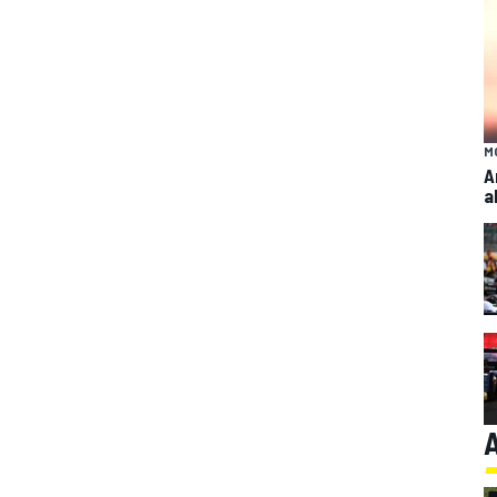
M
A
a
A