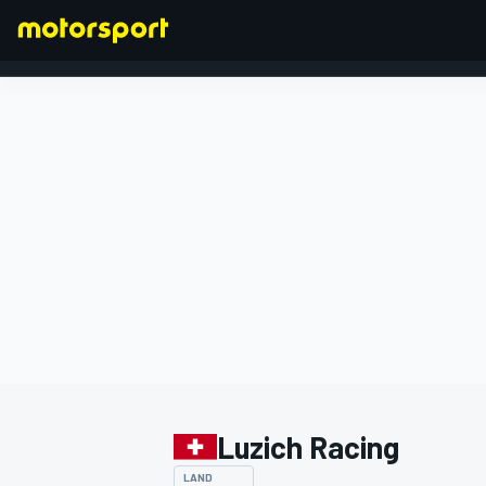
FORMEL 1
Luzich Racing
LAND