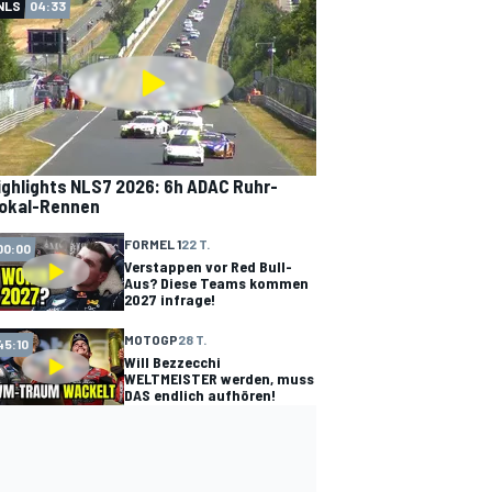
NLS
04:33
ighlights NLS7 2026: 6h ADAC Ruhr-
okal-Rennen
FORMEL 1
22 T.
00:00
Verstappen vor Red Bull-
Aus? Diese Teams kommen
2027 infrage!
MOTOGP
28 T.
45:10
Will Bezzecchi
WELTMEISTER werden, muss
DAS endlich aufhören!