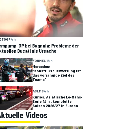
OTOGP
4 h
rmpump-OP bei Bagnaia: Probleme der
ktuellen Ducati als Ursache
FORMEL 1
4 h
Mercedes:
"Konstrukteurswertung ist
das vorrangige Ziel des
Teams"
ASLMS
4 h
Kurios: Asiatische Le-Mans-
Serie fährt komplette
Saison 2026/27 in Europa
ktuelle Videos