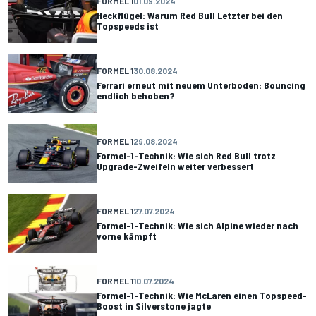
FORMEL 1
01.09.2024
Heckflügel: Warum Red Bull Letzter bei den
Topspeeds ist
FORMEL 1
30.08.2024
Ferrari erneut mit neuem Unterboden: Bouncing
endlich behoben?
FORMEL 1
29.08.2024
Formel-1-Technik: Wie sich Red Bull trotz
Upgrade-Zweifeln weiter verbessert
FORMEL 1
27.07.2024
Formel-1-Technik: Wie sich Alpine wieder nach
vorne kämpft
FORMEL 1
10.07.2024
Formel-1-Technik: Wie McLaren einen Topspeed-
Boost in Silverstone jagte