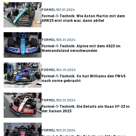
FORMEL 1
07.01.2024
Formel-1-Technik: Wie Aston Martin mit dem
AMR23 erst stark war, dann abfiel
FORMEL 1
05.01.2024
Formel-1-Technik: Alpine mit dem A523 im
Niemandsland verschwunden
FORMEL 1
04.01.2024
Formel-1-Technik: So hat Williams den FW45
nach vorne gebracht
FORMEL 1
02.01.2024
Formel-1-Technik: Die Details am Haas VF-23 in
der Saison 2023
FORMEL 1
02.01.2024