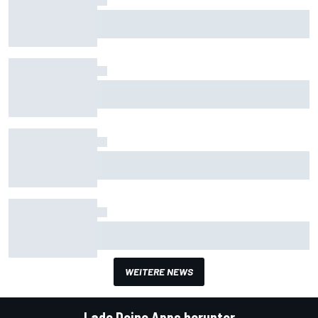
MotoGP Assen 2018: Marc Marquez gewinnt
epische Schlacht
MotoGP Barcelona 2018: Zweiter Ducati-Sieg
von Jorge Lorenzo
MotoGP Mugello 2018: Erster Ducati-Sieg für
Jorge Lorenzo
MotoGP Le Mans 2018: Marquez macht's erneut
WEITERE NEWS
Lade Deine Apps herunter