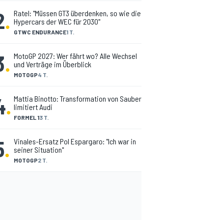
2
.
Ratel: "Müssen GT3 überdenken, so wie die
Hypercars der WEC für 2030"
GTWC ENDURANCE
1 T.
3
.
MotoGP 2027: Wer fährt wo? Alle Wechsel
und Verträge im Überblick
MOTOGP
4 T.
4
.
Mattia Binotto: Transformation von Sauber
limitiert Audi
FORMEL 1
3 T.
5
.
Vinales-Ersatz Pol Espargaro: "Ich war in
seiner Situation"
MOTOGP
2 T.