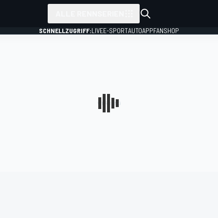
ALLE RENNSERIEN
SCHNELLZUGRIFF:
LIVE
E-SPORT
AUTO
APP
FANSHOP