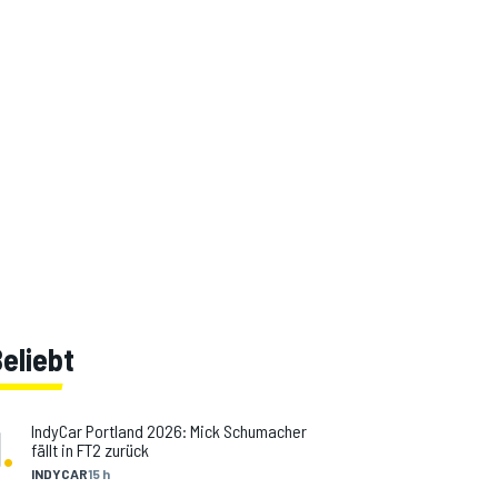
eliebt
1
.
IndyCar Portland 2026: Mick Schumacher
fällt in FT2 zurück
INDYCAR
15 h