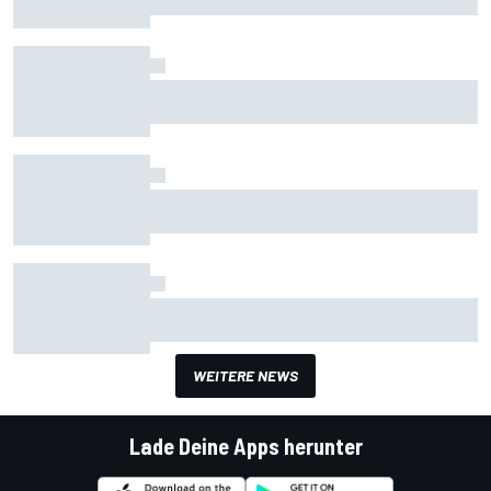
NASCAR in Darlington: Larson dominiert -
Keselowski siegt
NASCAR in Bristol: Kurt Busch löst Playoff-
Ticket mit erstem Saisonsieg
NASCAR: Überzeugender Michigan-Sieg für
Kevin Harvick
WEITERE NEWS
Lade Deine Apps herunter