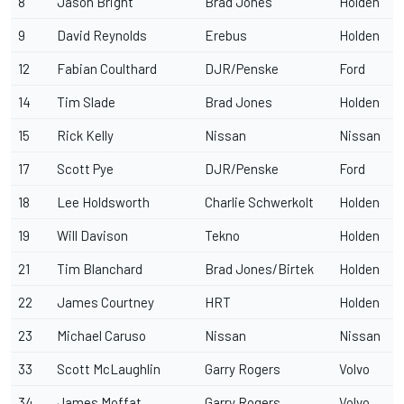
8
Jason Bright
Brad Jones
Holden
9
David Reynolds
Erebus
Holden
12
Fabian Coulthard
DJR/Penske
Ford
14
Tim Slade
Brad Jones
Holden
15
Rick Kelly
Nissan
Nissan
17
Scott Pye
DJR/Penske
Ford
18
Lee Holdsworth
Charlie Schwerkolt
Holden
19
Will Davison
Tekno
Holden
21
Tim Blanchard
Brad Jones/Birtek
Holden
22
James Courtney
HRT
Holden
23
Michael Caruso
Nissan
Nissan
33
Scott McLaughlin
Garry Rogers
Volvo
34
James Moffat
Garry Rogers
Volvo