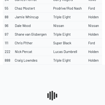
55
Chaz Mostert
Prodrive/Rod Nash
Ford
88
Jamie Whincup
Triple Eight
Holden
96
Dale Wood
Nissan
Nissan
97
Shane van Gisbergen
Triple Eight
Holden
111
Chris Pither
Super Black
Ford
222
Nick Percat
Lucas Dumbrell
Holden
888
Craig Lowndes
Triple Eight
Holden