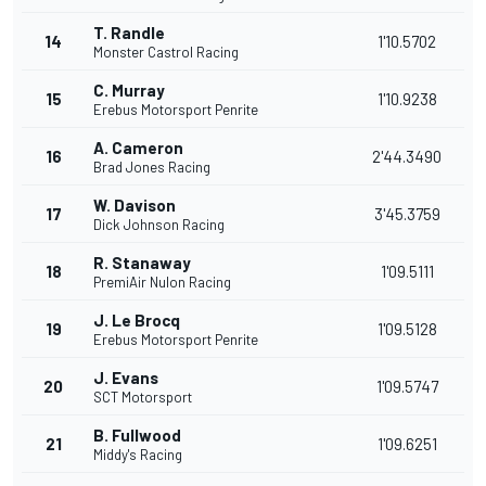
T. Randle
14
1'10.5702
Monster Castrol Racing
C. Murray
15
1'10.9238
Erebus Motorsport Penrite
A. Cameron
16
2'44.3490
Brad Jones Racing
W. Davison
17
3'45.3759
Dick Johnson Racing
R. Stanaway
18
1'09.5111
PremiAir Nulon Racing
J. Le Brocq
19
1'09.5128
Erebus Motorsport Penrite
J. Evans
20
1'09.5747
SCT Motorsport
B. Fullwood
21
1'09.6251
Middy's Racing