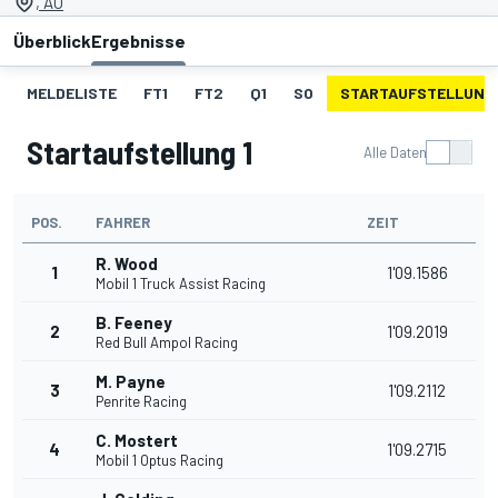
, AU
Überblick
Ergebnisse
MELDELISTE
FT1
FT2
Q1
SO
STARTAUFSTELLUNG 
Startaufstellung 1
Alle Daten
POS.
FAHRER
ZEIT
R. Wood
1
1'09.1586
Mobil 1 Truck Assist Racing
B. Feeney
2
1'09.2019
Red Bull Ampol Racing
M. Payne
3
1'09.2112
Penrite Racing
C. Mostert
4
1'09.2715
Mobil 1 Optus Racing