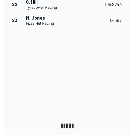
C. Hill
22
1'09.8744
Tyrepower Racing
M. Jones
23
1'10.4367
Pizza Hut Racing