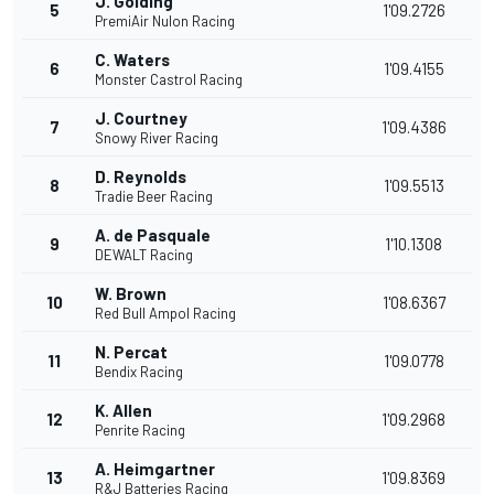
J. Golding
5
1'09.2726
PremiAir Nulon Racing
C. Waters
6
1'09.4155
Monster Castrol Racing
J. Courtney
7
1'09.4386
Snowy River Racing
D. Reynolds
8
1'09.5513
Tradie Beer Racing
A. de Pasquale
9
1'10.1308
DEWALT Racing
W. Brown
10
1'08.6367
Red Bull Ampol Racing
N. Percat
11
1'09.0778
Bendix Racing
K. Allen
12
1'09.2968
Penrite Racing
A. Heimgartner
13
1'09.8369
R&J Batteries Racing