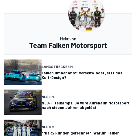
Mehr von
Team Falken Motorsport
LANGSTRECKE
8 M.
Falken umbenannt: Verschwindet jetzt das
Kult-Design?
NLS
9 M.
NLS-Titelkampf: So wird Adrenalin Motorsport
nach sieben Jahren abgelöst
NLS
11 M.
"Mit 32 Runden gerechnet": Warum Falken