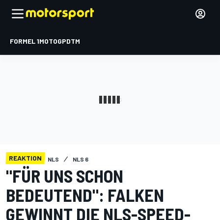
FORMEL 1
MOTOGP
DTM
REAKTION
NLS
NLS 6
"FÜR UNS SCHON
BEDEUTEND": FALKEN
GEWINNT DIE NLS-SPEED-