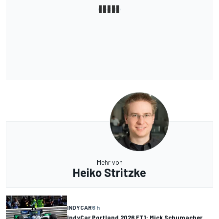
Mehr von
Heiko Stritzke
INDYCAR
6 h
IndyCar Portland 2026 FT1: Mick Schumacher