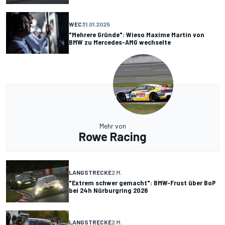
WEC
31.01.2025
"Mehrere Gründe": Wieso Maxime Martin von
BMW zu Mercedes-AMG wechselte
Mehr von
Rowe Racing
LANGSTRECKE
2 M.
"Extrem schwer gemacht": BMW-Frust über BoP
bei 24h Nürburgring 2026
LANGSTRECKE
2 M.