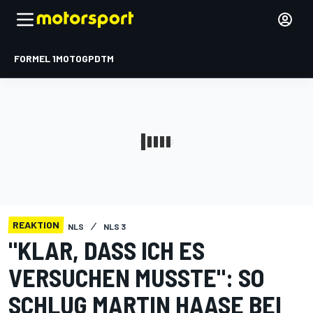
FORMEL 1
MOTOGP
DTM
REAKTION
NLS
NLS 3
"KLAR, DASS ICH ES
VERSUCHEN MUSSTE": SO
SCHLUG MARTIN HAASE BEI