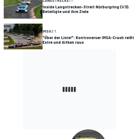
LANGSTRECKE
1 T.
Inside Langstrecken-Streit Nürburgring (1/3):
Beteiligte und ihre Ziele
IMSA
2 T.
"Über der Linie!": Kontroverser IMSA-Crash reißt
Estre und Aitken raus