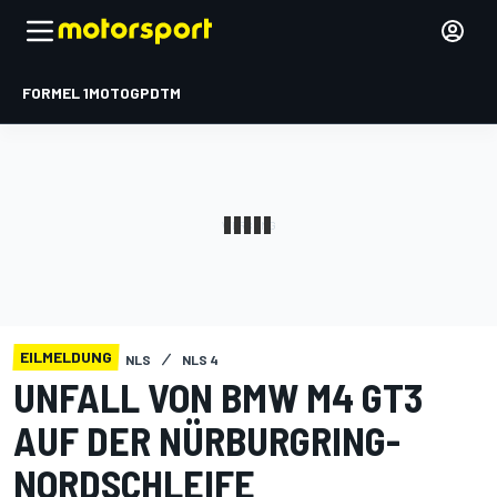
FORMEL 1
MOTOGP
DTM
EILMELDUNG
NLS
NLS 4
UNFALL VON BMW M4 GT3
AUF DER NÜRBURGRING-
NORDSCHLEIFE