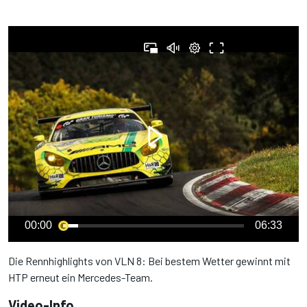
00:00
06:33
Die Rennhighlights von VLN 8: Bei bestem Wetter gewinnt mit
HTP erneut ein Mercedes-Team.
Video-Info