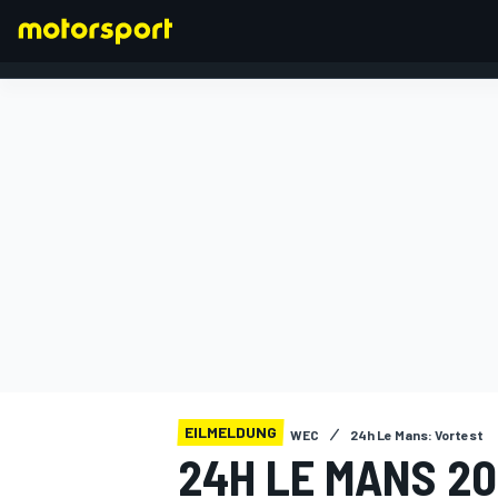
FORMEL 1
EILMELDUNG
WEC
24h Le Mans: Vortest
24H LE MANS 20