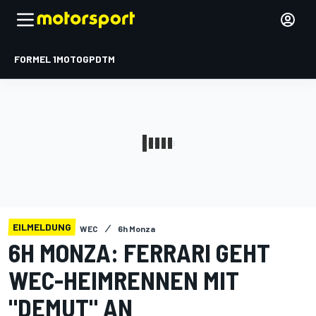
FORMEL 1
MOTOGP
DTM
EILMELDUNG
WEC
6h Monza
6H MONZA: FERRARI GEHT
WEC-HEIMRENNEN MIT
"DEMUT" AN