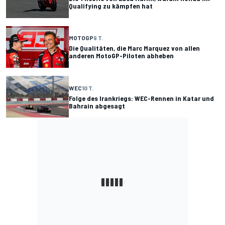
Qualifying zu kämpfen hat
MOTOGP
9 T.
Die Qualitäten, die Marc Marquez von allen
anderen MotoGP-Piloten abheben
WEC
10 T.
Folge des Irankriegs: WEC-Rennen in Katar und
Bahrain abgesagt