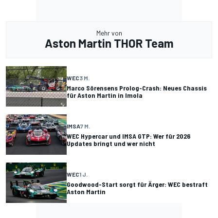
Mehr von
Aston Martin THOR Team
WEC
3 M.
Marco Sörensens Prolog-Crash: Neues Chassis
für Aston Martin in Imola
IMSA
7 M.
WEC Hypercar und IMSA GTP: Wer für 2026
Updates bringt und wer nicht
WEC
1 J.
Goodwood-Start sorgt für Ärger: WEC bestraft
Aston Martin