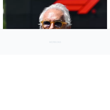
FORMEL 1
13 h
Radikale Briatore-Forderung: Formel 1 braucht 24
Sprintrennen