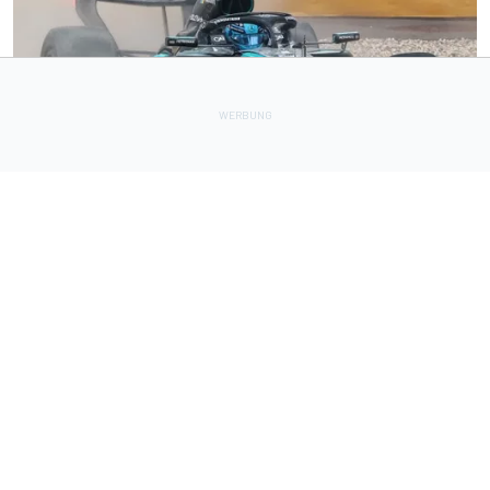
FORMEL 1
1 h
Mercedes zuversichtlich: Russell nach der Sommerpause
wieder in Topform