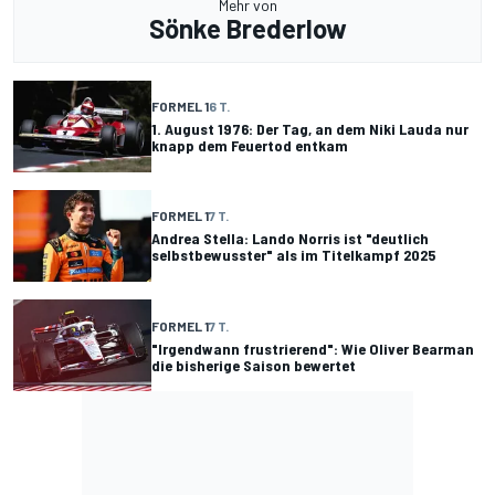
Mehr von
Sönke Brederlow
FORMEL 1
6 T.
1. August 1976: Der Tag, an dem Niki Lauda nur
knapp dem Feuertod entkam
FORMEL 1
7 T.
Andrea Stella: Lando Norris ist "deutlich
selbstbewusster" als im Titelkampf 2025
FORMEL 1
7 T.
"Irgendwann frustrierend": Wie Oliver Bearman
die bisherige Saison bewertet