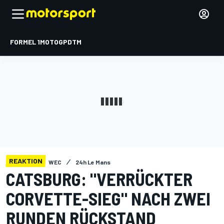
FORMEL 1
MOTOGP
DTM
REAKTION
WEC
24h Le Mans
CATSBURG: "VERRÜCKTER
CORVETTE-SIEG" NACH ZWEI
RUNDEN RÜCKSTAND