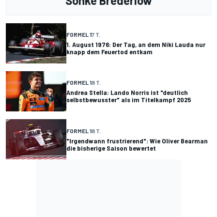
Sönke Brederlow
FORMEL 1
7 T.
1. August 1976: Der Tag, an dem Niki Lauda nur
knapp dem Feuertod entkam
FORMEL 1
8 T.
Andrea Stella: Lando Norris ist "deutlich
selbstbewusster" als im Titelkampf 2025
FORMEL 1
8 T.
"Irgendwann frustrierend": Wie Oliver Bearman
die bisherige Saison bewertet