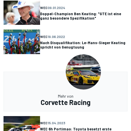
WEC
09.01.2024
Doppel-Champion Ben Keating: "GTE ist eine
ganz besondere Spezifikation"
WEC
19.06.2022
Nach Disqualifikation: Le-Mans-Sieger Keating
spricht von Genugtuung
Mehr von
Corvette Racing
WEC
15.04.2023
WEC 6h Portimao: Toyota besetzt erste