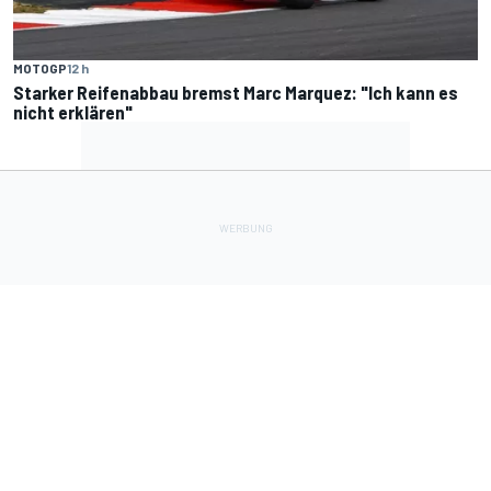
MOTOGP
12 h
Starker Reifenabbau bremst Marc Marquez: "Ich kann es
nicht erklären"
Lade Deine Apps herunter