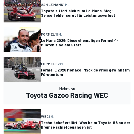
24H LE MANS
1 M.
Toyota zittert sich zum Le-Mans-Sieg:
Sensorfehler sorgt für Leistungsverlust
FORMEL 1
1 M.
Le Mans 2026: Diese ehemaligen Formel-1-
Piloten sind am Start
FORMEL E
2 M.
Formel E 2026 Monaco: Nyck de Vries gewinnt im
Fürstentum
Mehr von
Toyota Gazoo Racing WEC
WEC
1 M.
Technikchef erklärt: Was beim Toyota #8 an der
Bremse schiefgegangen ist