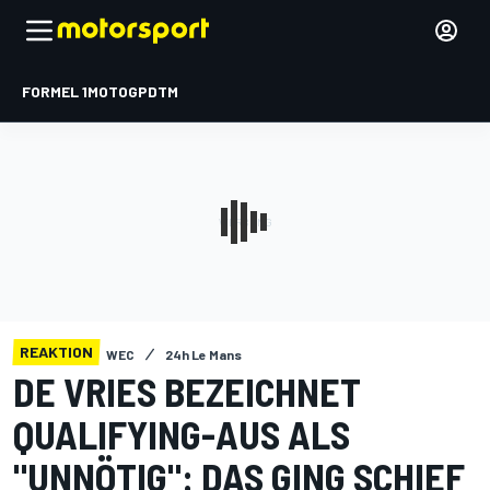
FORMEL 1
MOTOGP
DTM
REAKTION
WEC
24h Le Mans
DE VRIES BEZEICHNET
QUALIFYING-AUS ALS
"UNNÖTIG": DAS GING SCHIEF