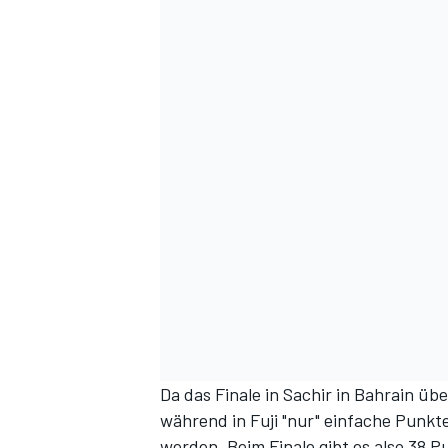
Da das Finale in Sachir in Bahrain üb
während in Fuji "nur" einfache Punk
werden. Beim Finale gibt es also 38 P