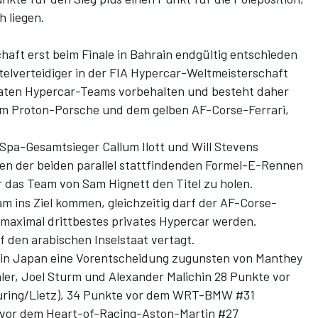
 liegen.
aft erst beim Finale in Bahrain endgültig entschieden
itelverteidiger in der FIA Hypercar-Weltmeisterschaft
ivaten Hypercar-Teams vorbehalten und besteht daher
em Proton-Porsche und dem gelben AF-Corse-Ferrari,
n Spa-Gesamtsieger
Callum Ilott und Will Stevens
n der beiden parallel stattfindenden Formel-E-Rennen
für das Team von Sam Hignett den Titel zu holen.
am ins Ziel kommen, gleichzeitig darf der AF-Corse-
maximal drittbestes privates Hypercar werden.
f den arabischen Inselstaat vertagt.
ss in Japan eine Vorentscheidung zugunsten von Manthey
chler, Joel Sturm und Alexander Malichin 28 Punkte vor
uring/Lietz), 34 Punkte vor dem WRT-BMW #31
 vor dem Heart-of-Racing-Aston-Martin #27