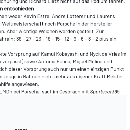
Schuring und Richard Lietz nicht auf das Podium fahren.
ain entschieden
nen weder Kevin Estre, Andre Lotterer und Laurens
-Weltmeisterschaft noch Porsche in der Hersteller-
en. Aber wichtige Weichen werden gestellt. Zur
in: 38 - 27 - 23 - 18 - 15 - 12 - 9 - 6 - 3 - 2 plus ein
nkte Vorsprung auf Kamui Kobayashi und Nyck de Vries im
 verpasst) sowie Antonio Fuoco, Miguel Molina und
e sich dieser Vorsprung auch nur um einen einzigen Punkt
rzeuge in Bahrain nicht mehr aus eigener Kraft Meister
hilfe angewiesen.
 LMDh bei Porsche, sagt im Gespräch mit
Sportscar365