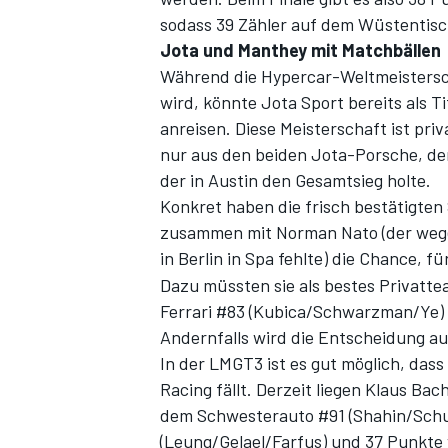
sodass 39 Zähler auf dem Wüstentisch
Jota und Manthey mit Matchbällen
Während die Hypercar-Weltmeistersch
wird, könnte Jota Sport bereits als T
anreisen. Diese Meisterschaft ist pr
nur aus den beiden Jota-Porsche, d
der in Austin den Gesamtsieg holte.
Konkret haben die
frisch bestätigte
zusammen mit Norman Nato (der wege
SPORTWAGEN
in Berlin in Spa fehlte) die Chance, 
Dazu müssten sie als bestes Privatte
Ferrari #83 (Kubica/Schwarzman/Ye) 
Andernfalls wird die Entscheidung au
In der LMGT3 ist es gut möglich, da
Racing fällt. Derzeit liegen Klaus Ba
dem Schwesterauto #91 (Shahin/Sch
(Leung/Gelael/Farfus) und 37 Punkte