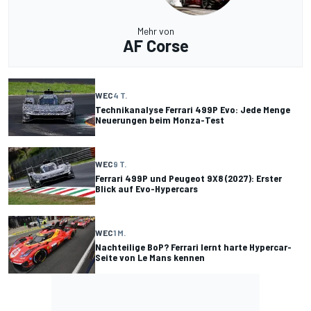
Mehr von
AF Corse
WEC
4 T.
Technikanalyse Ferrari 499P Evo: Jede Menge
Neuerungen beim Monza-Test
WEC
9 T.
Ferrari 499P und Peugeot 9X8 (2027): Erster
Blick auf Evo-Hypercars
WEC
1 M.
Nachteilige BoP? Ferrari lernt harte Hypercar-
Seite von Le Mans kennen