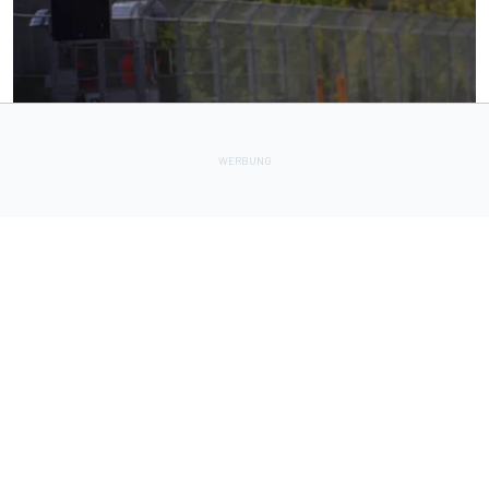
FORMEL 1
7 h
FIA erklärt das Dilemma mit den Algorithmen in den F1-
Powerunits