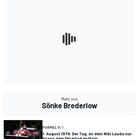
Mehr von
Sönke Brederlow
FORMEL 1
5 T.
1. August 1976: Der Tag, an dem Niki Lauda nur
knapp dem Feuertod entkam