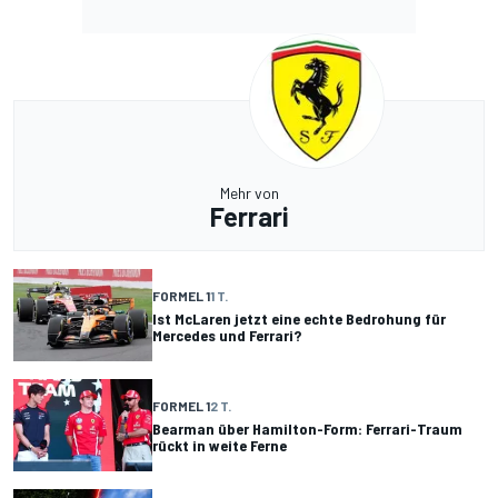
Mehr von
Ferrari
FORMEL 1
1 T.
Ist McLaren jetzt eine echte Bedrohung für
Mercedes und Ferrari?
FORMEL 1
2 T.
Bearman über Hamilton-Form: Ferrari-Traum
rückt in weite Ferne