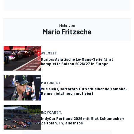
Mehr von
Mario Fritzsche
ASLMS
1 T.
Kurios: Asiatische Le-Mans-Serie fährt
komplette Saison 2026/27 in Europa
MOTOGP
3 T.
Wie sich Quartararo für verbleibende Yamaha-
Rennen jetzt noch motiviert
INDYCAR
3 T.
IndyCar Portland 2026 mit Mick Schumacher:
Zeitplan, TV, alle Infos