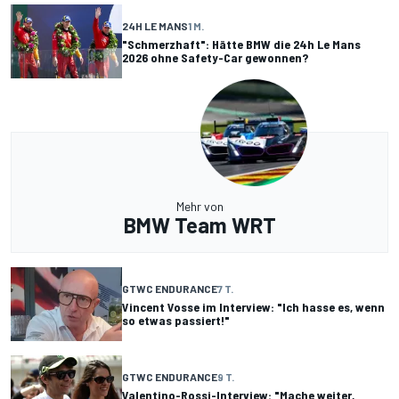
24H LE MANS
1 M.
"Schmerzhaft": Hätte BMW die 24h Le Mans
2026 ohne Safety-Car gewonnen?
Mehr von
BMW Team WRT
GTWC ENDURANCE
7 T.
Vincent Vosse im Interview: "Ich hasse es, wenn
so etwas passiert!"
GTWC ENDURANCE
9 T.
Valentino-Rossi-Interview: "Mache weiter,