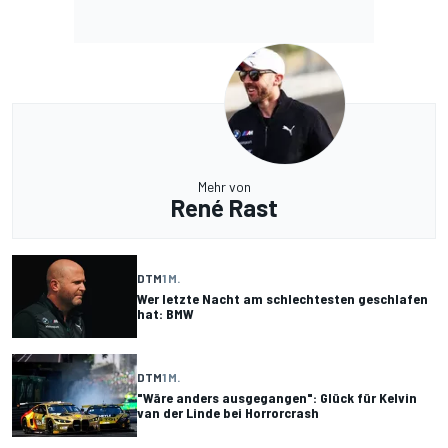
Mehr von
René Rast
DTM
1 M.
Wer letzte Nacht am schlechtesten geschlafen
hat: BMW
DTM
1 M.
"Wäre anders ausgegangen": Glück für Kelvin
van der Linde bei Horrorcrash