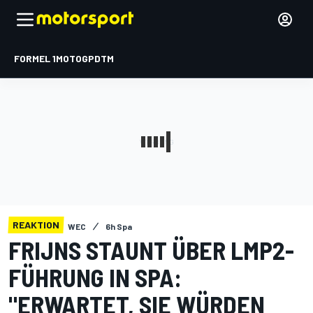
FORMEL 1
MOTOGP
DTM
REAKTION
WEC
6h Spa
FRIJNS STAUNT ÜBER LMP2-
FÜHRUNG IN SPA:
"ERWARTET, SIE WÜRDEN