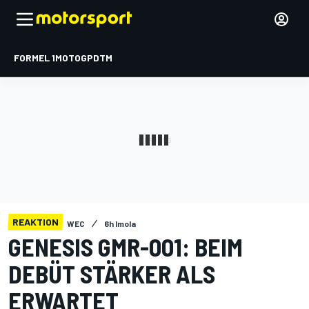
FORMEL 1
MOTOGP
DTM
REAKTION
WEC
6h Imola
GENESIS GMR-001: BEIM
DEBÜT STÄRKER ALS
ERWARTET