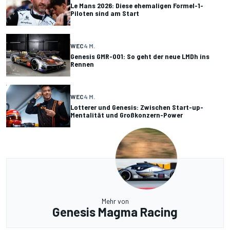
Le Mans 2026: Diese ehemaligen Formel-1-
Piloten sind am Start
WEC
4 M.
Genesis GMR-001: So geht der neue LMDh ins
Rennen
WEC
4 M.
Lotterer und Genesis: Zwischen Start-up-
Mentalität und Großkonzern-Power
Mehr von
Genesis Magma Racing