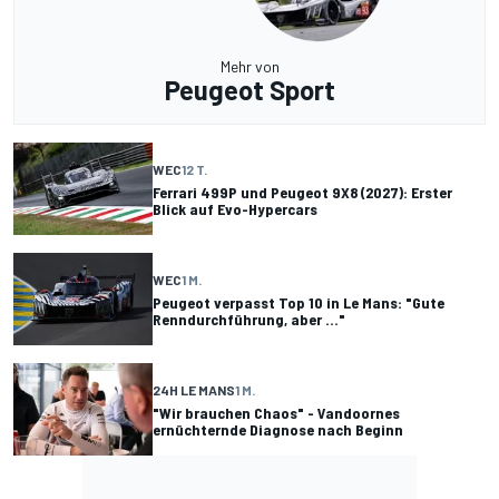
Mehr von
Peugeot Sport
WEC
12 T.
Ferrari 499P und Peugeot 9X8 (2027): Erster
Blick auf Evo-Hypercars
WEC
1 M.
Peugeot verpasst Top 10 in Le Mans: "Gute
Renndurchführung, aber ..."
24H LE MANS
1 M.
"Wir brauchen Chaos" - Vandoornes
ernüchternde Diagnose nach Beginn