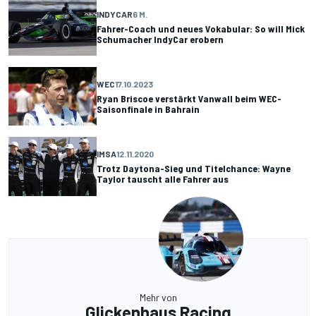
INDYCAR
6 M.
Fahrer-Coach und neues Vokabular: So will Mick
Schumacher IndyCar erobern
WEC
17.10.2023
Ryan Briscoe verstärkt Vanwall beim WEC-
Saisonfinale in Bahrain
IMSA
12.11.2020
Trotz Daytona-Sieg und Titelchance: Wayne
Taylor tauscht alle Fahrer aus
Mehr von
Glickenhaus Racing