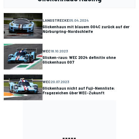
LANGSTRECKE
05.04.2024
Glickenhaus mit blauem 004C zurück auf der
Nürburgring-Nordschleife
WEC
18.10.2023
Glicken-raus: WEC 2024 definitiv ohne
Glickenhaus 007
WEC
20.07.2023
Glickenhaus nicht auf Fuji-Nennliste:
Fragezeichen über WEC-Zukunft