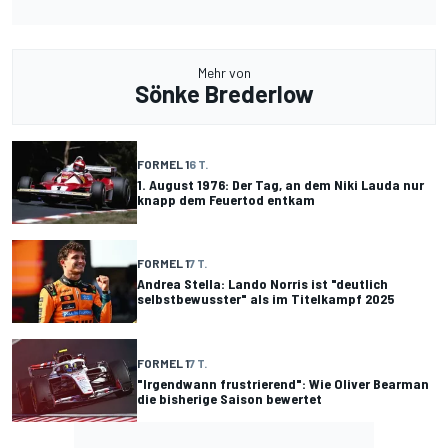
Mehr von
Sönke Brederlow
FORMEL 1
6 T.
1. August 1976: Der Tag, an dem Niki Lauda nur
knapp dem Feuertod entkam
FORMEL 1
7 T.
Andrea Stella: Lando Norris ist "deutlich
selbstbewusster" als im Titelkampf 2025
FORMEL 1
7 T.
"Irgendwann frustrierend": Wie Oliver Bearman
die bisherige Saison bewertet