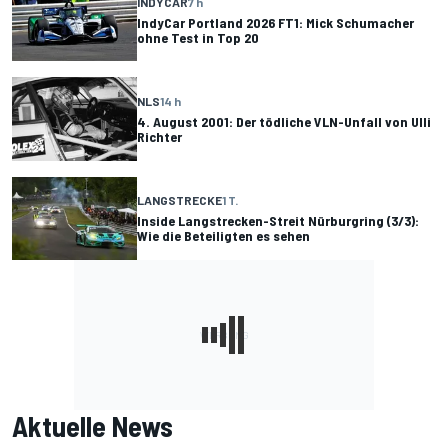
INDYCAR
7 h
IndyCar Portland 2026 FT1: Mick Schumacher
ohne Test in Top 20
NLS
14 h
4. August 2001: Der tödliche VLN-Unfall von Ulli
Richter
LANGSTRECKE
1 T.
Inside Langstrecken-Streit Nürburgring (3/3):
Wie die Beteiligten es sehen
Aktuelle News