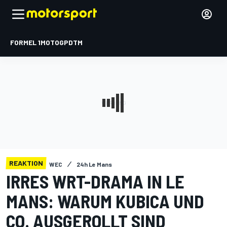
FORMEL 1
MOTOGP
DTM
REAKTION
WEC
24h Le Mans
IRRES WRT-DRAMA IN LE
MANS: WARUM KUBICA UND
CO. AUSGEROLLT SIND