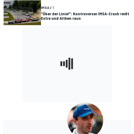
IMSA
2 T.
"Über der Linie!": Kontroverser IMSA-Crash reißt
Estre und Aitken raus