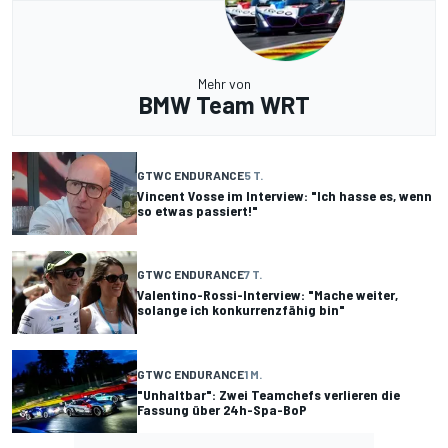
Mehr von
BMW Team WRT
GTWC ENDURANCE
5 T.
Vincent Vosse im Interview: "Ich hasse es, wenn
so etwas passiert!"
GTWC ENDURANCE
7 T.
Valentino-Rossi-Interview: "Mache weiter,
solange ich konkurrenzfähig bin"
GTWC ENDURANCE
1 M.
"Unhaltbar": Zwei Teamchefs verlieren die
Fassung über 24h-Spa-BoP