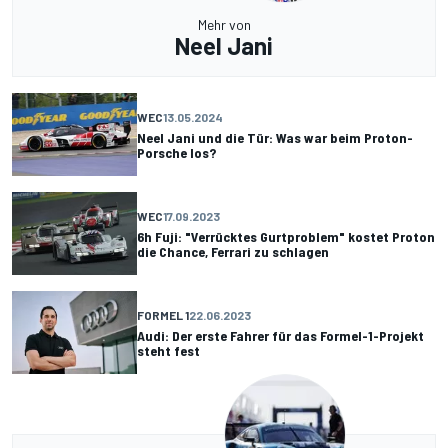
Mehr von
Neel Jani
WEC
13.05.2024
Neel Jani und die Tür: Was war beim Proton-
Porsche los?
WEC
17.09.2023
6h Fuji: "Verrücktes Gurtproblem" kostet Proton
die Chance, Ferrari zu schlagen
FORMEL 1
22.06.2023
Audi: Der erste Fahrer für das Formel-1-Projekt
steht fest