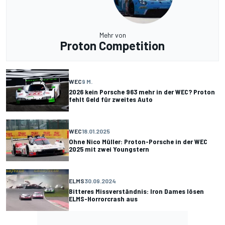
Mehr von
Proton Competition
WEC
9 M.
2026 kein Porsche 963 mehr in der WEC? Proton
fehlt Geld für zweites Auto
WEC
18.01.2025
Ohne Nico Müller: Proton-Porsche in der WEC
2025 mit zwei Youngstern
ELMS
30.09.2024
Bitteres Missverständnis: Iron Dames lösen
ELMS-Horrorcrash aus