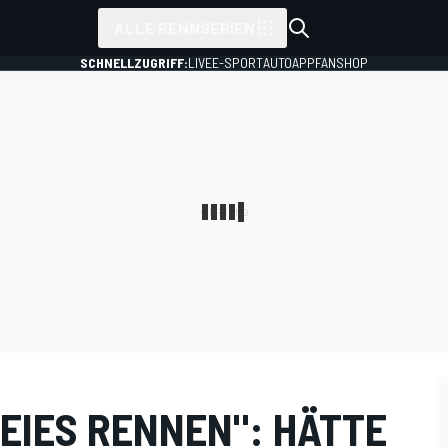
ALLE RENNSERIEN
SCHNELLZUGRIFF:
LIVE
E-SPORT
AUTO
APP
FANSHOP
EIES RENNEN": HÄTTE