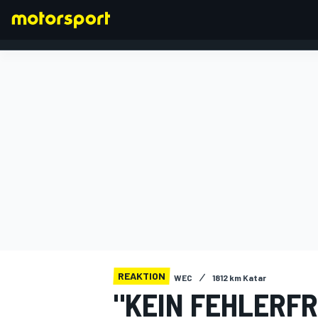
FORMEL 1
REAKTION
WEC
1812 km Katar
"KEIN FEHLERFR