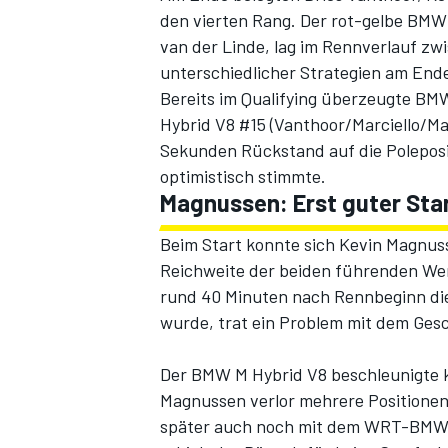
den vierten Rang. Der rot-gelbe BMW 
van der Linde, lag im Rennverlauf zwis
unterschiedlicher Strategien am End
Bereits
im Qualifying
überzeugte BMW m
Hybrid V8 #15 (Vanthoor/Marciello/Mag
Sekunden Rückstand auf die Poleposi
optimistisch stimmte.
Magnussen: Erst guter Sta
SPORTWAGEN
Beim Start konnte sich Kevin Magnus
Reichweite der beiden führenden Wer
rund 40 Minuten nach Rennbeginn di
wurde, trat ein Problem mit dem Ges
Der BMW M Hybrid V8 beschleunigte k
Magnussen verlor mehrere Positionen
später auch noch mit dem WRT-BMW #3