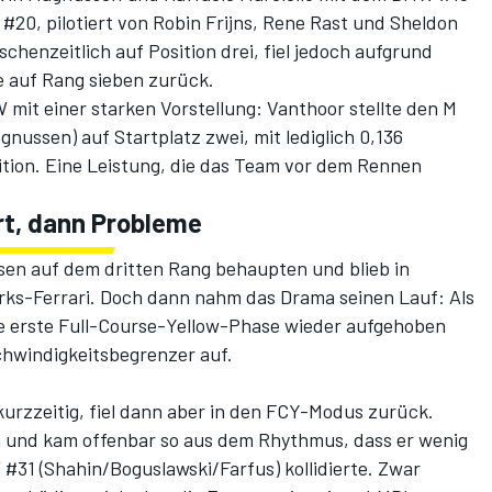
#20, pilotiert von Robin Frijns, Rene Rast und Sheldon
chenzeitlich auf Position drei, fiel jedoch aufgrund
e auf Rang sieben zurück.
it einer starken Vorstellung: Vanthoor stellte den M
nussen) auf Startplatz zwei, mit lediglich 0,136
tion. Eine Leistung, die das Team vor dem Rennen
rt, dann Probleme
sen auf dem dritten Rang behaupten und blieb in
ks-Ferrari. Doch dann nahm das Drama seinen Lauf: Als
e erste Full-Course-Yellow-Phase wieder aufgehoben
chwindigkeitsbegrenzer auf.
urzzeitig, fiel dann aber in den FCY-Modus zurück.
 und kam offenbar so aus dem Rhythmus, dass er wenig
1 (Shahin/Boguslawski/Farfus) kollidierte. Zwar