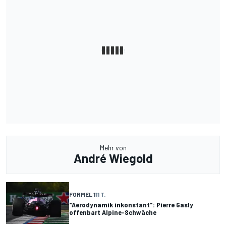
Mehr von
André Wiegold
FORMEL 1
11 T.
"Aerodynamik inkonstant": Pierre Gasly
offenbart Alpine-Schwäche