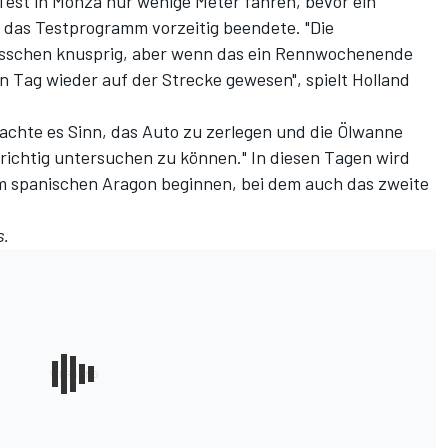
 Test in Monza nur wenige Meter fahren, bevor
ein
d das Testprogramm vorzeitig beendete
. "Die
bisschen knusprig, aber wenn das ein Rennwochenende
 Tag wieder auf der Strecke gewesen", spielt Holland
chte es Sinn, das Auto zu zerlegen und die Ölwanne
ichtig untersuchen zu können." In diesen Tagen wird
im spanischen Aragon beginnen, bei dem auch das zweite
.
s.