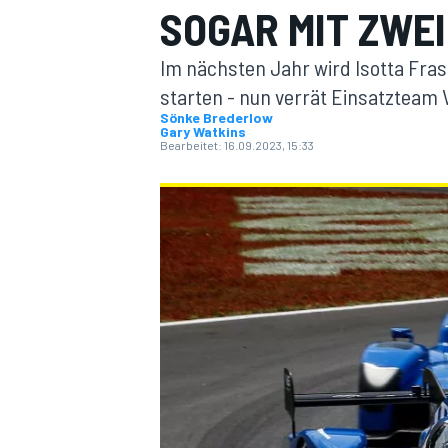
SOGAR MIT ZWE
Im nächsten Jahr wird Isotta Fra
starten - nun verrät Einsatzteam 
Sönke Brederlow
Gary Watkins
Bearbeitet:
16.09.2023, 15:33
MOTOGP