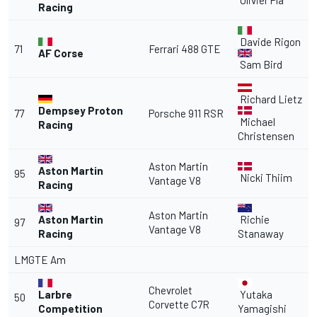
Olivier Pla
Racing
Davide Rigon
71
Ferrari
488 GTE
AF Corse
Sam Bird
Richard Lietz
Dempsey Proton
77
Porsche 911 RSR
Michael
Racing
Christensen
Aston Martin
Aston Martin
95
Nicki Thiim
Vantage V8
Racing
Aston Martin
Aston Martin
Richie
97
Vantage V8
Racing
Stanaway
LMGTE Am
Chevrolet
Larbre
Yutaka
50
Corvette C7R
Competition
Yamagishi