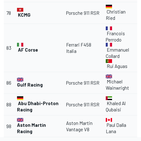
Christian
78
Porsche 911 RSR
KCMG
Ried
Francois
Perrodo
Ferrari
F458
83
AF Corse
Emmanuel
Italia
Collard
Rui Aguas
Michael
86
Porsche 911 RSR
Gulf Racing
Wainwright
Abu Dhabi-Proton
Khaled Al
88
Porsche 911 RSR
Racing
Qubaisi
Aston Martin
Aston Martin
Paul Dalla
98
Vantage V8
Racing
Lana