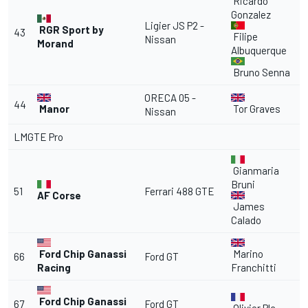
Ricardo
Gonzalez
Ligier JS P2 -
RGR Sport by
43
Filipe
Nissan
Morand
Albuquerque
Bruno Senna
ORECA 05 -
44
Manor
Tor Graves
Nissan
LMGTE Pro
Gianmaria
Bruni
51
Ferrari
488 GTE
AF Corse
James
Calado
Ford Chip Ganassi
Marino
66
Ford GT
Racing
Franchitti
Ford Chip Ganassi
67
Ford GT