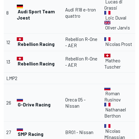
Lucas di
Grassi
Audi R18 e-tron
Audi Sport Team
8
quattro
Joest
Loic Duval
Oliver Jarvis
Rebellion R-One
12
Rebellion Racing
Nicolas Prost
- AER
Rebellion R-One
Matheo
13
Rebellion Racing
- AER
Tuscher
LMP2
Roman
Oreca 05 -
Rusinov
26
G-Drive Racing
Nissan
Nathanael
Berthon
Nicolas
27
BR01 - Nissan
SMP Racing
Minassian