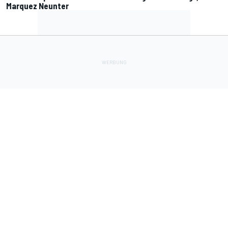
Marquez Neunter
Lade Deine Apps herunter
Soziale Netzwerke