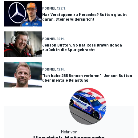
FORMEL 1
22 T.
Max Verstappen zu Mercedes? Button glaubt
daran, Steiner widerspricht
FORMEL 1
2 M.
Jenson Button: So hat Ross Brawn Honda
zurück in die Spur gebracht
FORMEL 1
2 M.
"Ich habe 285 Rennen verloren": Jenson Button
über mentale Belastung
Mehr von