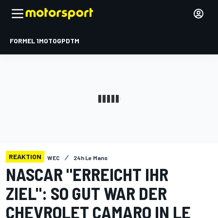
FORMEL 1
MOTOGP
DTM
REAKTION
WEC
24h Le Mans
NASCAR "ERREICHT IHR
ZIEL": SO GUT WAR DER
CHEVROLET CAMARO IN LE