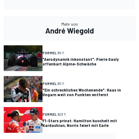
Mehr von
André Wiegold
FORMEL 1
11 T.
"Aerodynamik inkonstant": Pierre Gasly
offenbart Alpine-Schwäche
FORMEL 1
11 T.
"Ein schreckliches Wochenende": Haas in
Ungarn weit von Punkten entfernt
FORMEL 1
23 T.
F1-Stars privat: Hamilton kuschelt mit
Kardashian, Norris feiert mit Earle