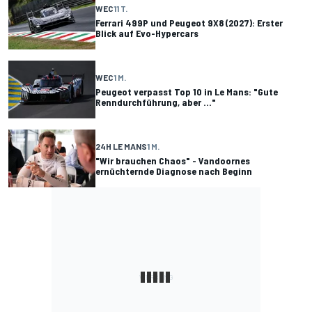
WEC
11 T.
Ferrari 499P und Peugeot 9X8 (2027): Erster
Blick auf Evo-Hypercars
WEC
1 M.
Peugeot verpasst Top 10 in Le Mans: "Gute
Renndurchführung, aber ..."
24H LE MANS
1 M.
"Wir brauchen Chaos" - Vandoornes
ernüchternde Diagnose nach Beginn