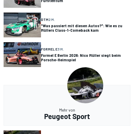
Fürstentum
DTM
2 M.
"Was passiert mit diesen Autos?": Wie es zu
Müllers Class-1-Comeback kam
FORMEL E
3 M.
Formel E Berlin 2026: Nico Müller siegt beim
Porsche-Heimspiel
Mehr von
Peugeot Sport