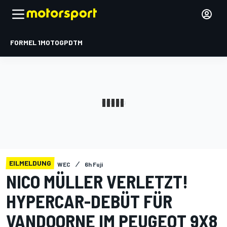
FORMEL 1
MOTOGP
DTM
EILMELDUNG
WEC
6h Fuji
NICO MÜLLER VERLETZT!
HYPERCAR-DEBÜT FÜR
VANDOORNE IM PEUGEOT 9X8