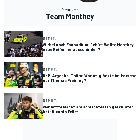
Mehr von
Team Manthey
DTM
1 T.
Wirbel nach Fanpodium-Debüt: Wollte Manthey
neue Reifen herausschinden?
DTM
6 T.
BoP-Ärger bei Thiim: Warum glänzte im Porsche
nur Thomas Preining?
DTM
11 T.
Wer letzte Nacht am schlechtesten geschlafen
hat: Ricardo Feller