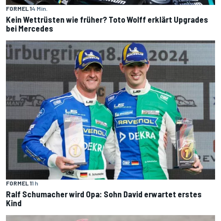
FORMEL 1
4 Min.
Kein Wettrüsten wie früher? Toto Wolff erklärt Upgrades
bei Mercedes
FORMEL 1
1 h
Ralf Schumacher wird Opa: Sohn David erwartet erstes
Kind