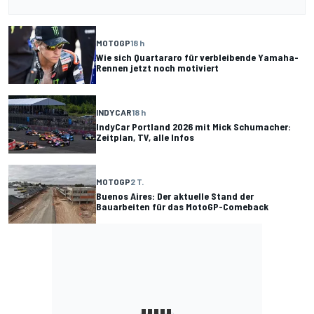
MOTOGP
18 h
Wie sich Quartararo für verbleibende Yamaha-
Rennen jetzt noch motiviert
INDYCAR
18 h
IndyCar Portland 2026 mit Mick Schumacher:
Zeitplan, TV, alle Infos
MOTOGP
2 T.
Buenos Aires: Der aktuelle Stand der
Bauarbeiten für das MotoGP-Comeback