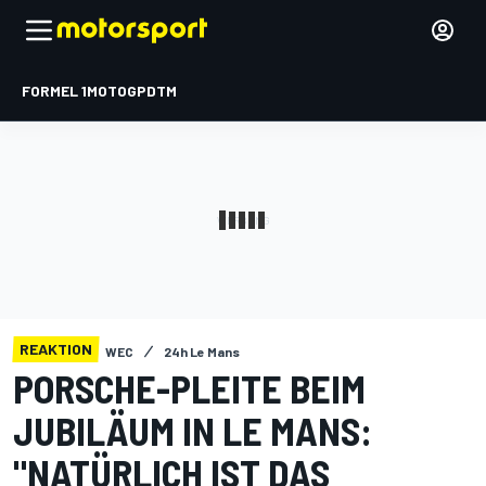
FORMEL 1
MOTOGP
DTM
REAKTION
WEC
24h Le Mans
PORSCHE-PLEITE BEIM
JUBILÄUM IN LE MANS:
"NATÜRLICH IST DAS