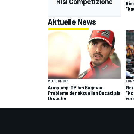
Risi Competizione
Ris
"ka
Aktuelle News
MOTOGP
10 h
FORM
Armpump-OP bei Bagnaia:
Mer
Probleme der aktuellen Ducati als
"Ko
Ursache
vor