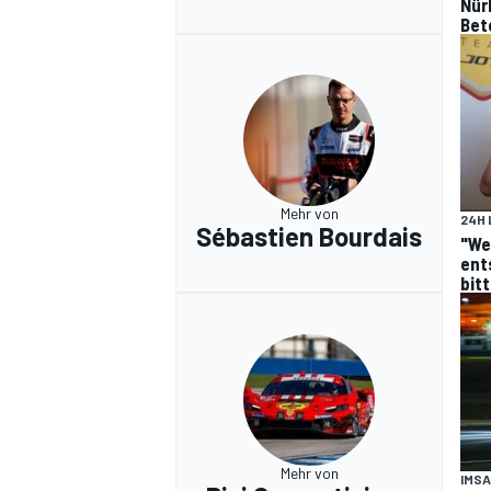
Nür
Bet
Mehr von
24H 
Sébastien Bourdais
"We
ent
bit
Mehr von
IMSA