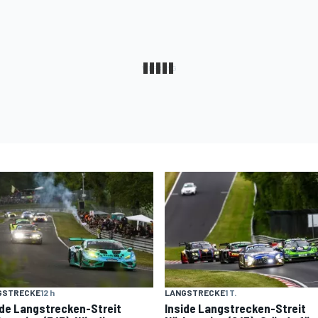
GSTRECKE
12 h
LANGSTRECKE
1 T.
ide Langstrecken-Streit
Inside Langstrecken-Streit