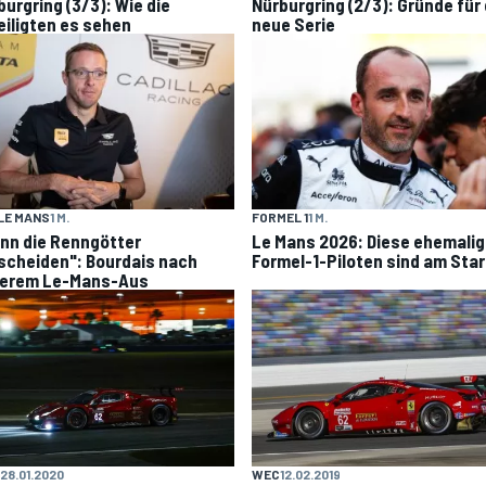
burgring (3/3): Wie die
Nürburgring (2/3): Gründe für 
eiligten es sehen
neue Serie
LE MANS
1 M.
FORMEL 1
1 M.
nn die Renngötter
Le Mans 2026: Diese ehemali
scheiden": Bourdais nach
Formel-1-Piloten sind am Star
terem Le-Mans-Aus
28.01.2020
WEC
12.02.2019