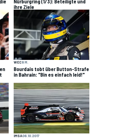
die
Nürburgring (1/3): Beteiligte und
ihre Ziele
WEC
8 M.
gen
Bourdais tobt über Button-Strafe
t
in Bahrain: "Bin es einfach leid!"
IMSA
06.10.2017