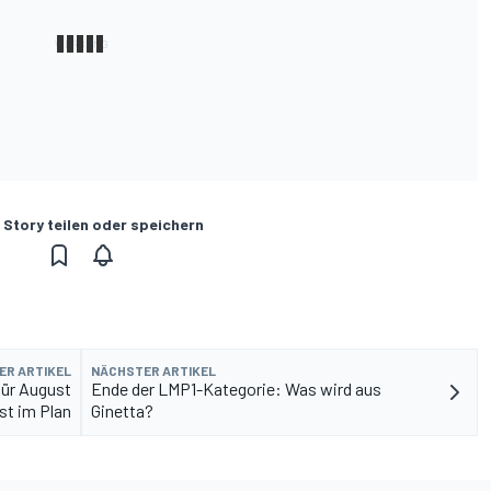
 Story teilen oder speichern
ER ARTIKEL
NÄCHSTER ARTIKEL
für August
Ende der LMP1-Kategorie: Was wird aus
st im Plan
Ginetta?