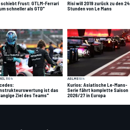
i schiebt Frust: GTLM-Ferrari
Risi will 2019 zurück zu den 24
um schneller als GTD"
Stunden von Le Mans
EL 1
10 h
ASLMS
10 h
cedes:
Kurios: Asiatische Le-Mans-
nstrukteurswertung ist das
Serie fährt komplette Saison
rangige Ziel des Teams"
2026/27 in Europa