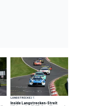
LANGSTRECKE
2 T.
Inside Langstrecken-Streit