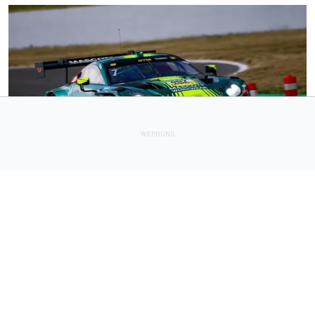
DTM
2 h
Zwei Teams bislang ohne Joker-Test: Hat Nicki Thiim ein
Ass im Ärmel?