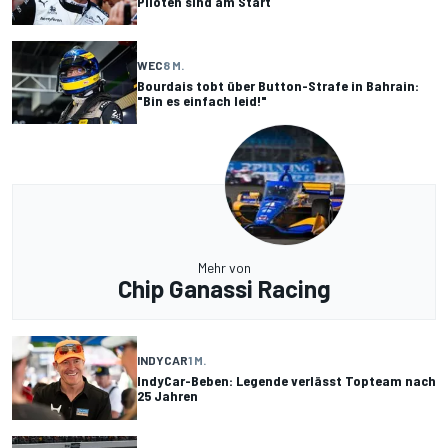
Piloten sind am Start
WEC
8 M.
Bourdais tobt über Button-Strafe in Bahrain:
"Bin es einfach leid!"
Mehr von
Chip Ganassi Racing
INDYCAR
1 M.
IndyCar-Beben: Legende verlässt Topteam nach
25 Jahren