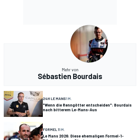
Mehr von
Sébastien Bourdais
24H LE MANS
1 M.
"Wenn die Renngötter entscheiden": Bourdais
nach bitterem Le-Mans-Aus
FORMEL 1
1 M.
Le Mans 2026: Diese ehemaligen Formel-1-