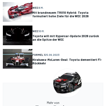
WEC
6 M.
Mit brandneuem TR010 Hybrid: Toyota
formuliert hohe Ziele für die WEC 2026
WEC
10 M.
Toyota will mit Hypercar-Update 2026 zurück
an die Spitze der WEC
FORMEL 1
25.09.2023
Hirakawa-McLaren-Deal: Toyota dementiert F1-
Rückkehr
Mehr von