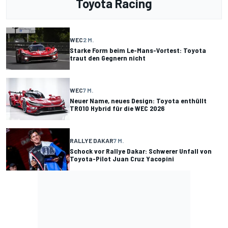
Toyota Racing
WEC
2 M.
Starke Form beim Le-Mans-Vortest: Toyota
traut den Gegnern nicht
WEC
7 M.
Neuer Name, neues Design: Toyota enthüllt
TR010 Hybrid für die WEC 2026
RALLYE DAKAR
7 M.
Schock vor Rallye Dakar: Schwerer Unfall von
Toyota-Pilot Juan Cruz Yacopini