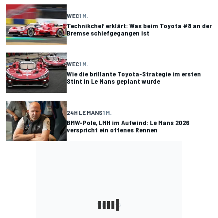
WEC
1 M.
Technikchef erklärt: Was beim Toyota #8 an der
Bremse schiefgegangen ist
WEC
1 M.
Wie die brillante Toyota-Strategie im ersten
Stint in Le Mans geplant wurde
24H LE MANS
1 M.
BMW-Pole, LMH im Aufwind: Le Mans 2026
verspricht ein offenes Rennen