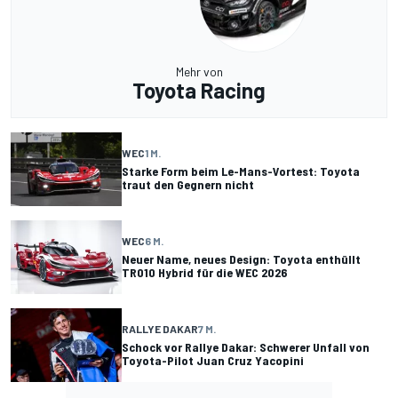
Mehr von
Toyota Racing
WEC
1 M.
Starke Form beim Le-Mans-Vortest: Toyota
traut den Gegnern nicht
WEC
6 M.
Neuer Name, neues Design: Toyota enthüllt
TR010 Hybrid für die WEC 2026
RALLYE DAKAR
7 M.
Schock vor Rallye Dakar: Schwerer Unfall von
Toyota-Pilot Juan Cruz Yacopini