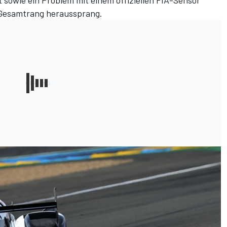
 sowie ein Problem mit einem offiziellen FIA-Sensor
 Gesamtrang heraussprang.