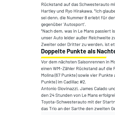
Rückstand auf das Schwesterauto mi
Hartley und Ryo Hirakawa. "Ich glaub
sei denn, die Nummer 8 erlebt für den
gegenüber 'Autosport'.
"Nach dem,
was in Le Mans passiert is
unser Auto leider außer Reichweite zu
Zweiter oder Dritter zu werden, ist e
Doppelte Punkte als Nachte
SPORTWAGEN
Vor dem nächsten Saisonrennen in Mo
einen WM-Zähler Rückstand auf die Fe
Molina (67 Punkte) sowie vier Punkte
Punkte) im Cadillac #2.
Antonio Giovinazzi, James Calado und
den 24 Stunden von Le Mans erfolgre
Toyota-Schwesterauto mit der Startn
das Trio an der Sarthe den zweiten 