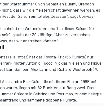
t der Startnummer 8 von Sebastien Buemi, Brendon
e nicht, dass wir die Meisterschaft gewinnen werden, es
 Rest der Saison ein totales Desaster", sagt Conway
t
, scheint die Weltmeisterschaft in dieser Saison für
 sein", glaubt der 39-Jährige. "Aber zu versuchen,
twas, das wir anstreben können."
il
nza (
alle Infos!
) hat das Toyota-Trio (66 Punkte) nur
rrari-Piloten Antonio Fuoco, Nicklas Nielsen und Miguel
 auf Earl Bamber, Alex Lynn und Richard Westbrook (70
 Alessandro Pier Guidi, die
mit ihrem Ferrari 499P bei
ich
waren, liegen mit 82 Punkten auf Rang zwei. Das
ummer 8 siegte in Sebring und Portimao, zudem belegte
Gesamtrang und sammelte doppelte Punkte.