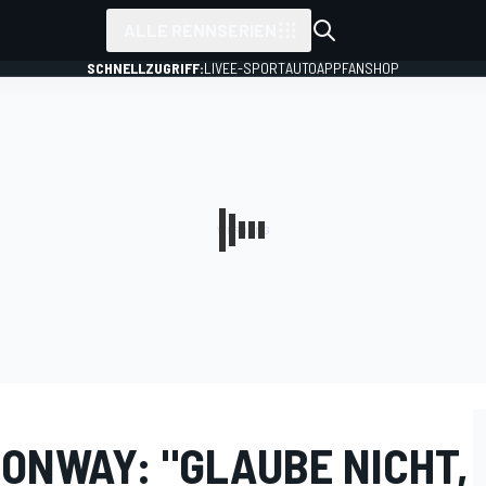
ALLE RENNSERIEN
SCHNELLZUGRIFF:
LIVE
E-SPORT
AUTO
APP
FANSHOP
ONWAY: "GLAUBE NICHT,