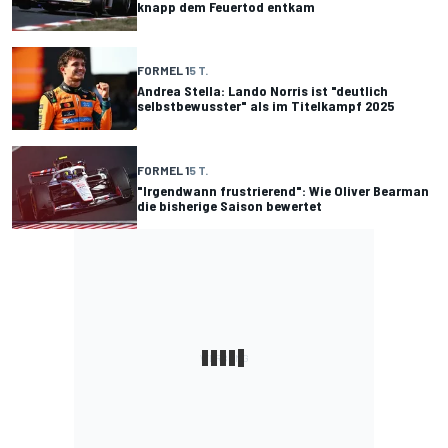
knapp dem Feuertod entkam
FORMEL 1
5 T.
Andrea Stella: Lando Norris ist "deutlich
selbstbewusster" als im Titelkampf 2025
FORMEL 1
5 T.
"Irgendwann frustrierend": Wie Oliver Bearman
die bisherige Saison bewertet