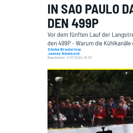
IN SAO PAULO D
DEN 499P
Vor dem fünften Lauf der Langstre
den 499P - Warum die Kühlkanäle 
Sönke Brederlow
James Newbold
MOTOGP
Bearbeitet:
11.07.2024, 01:07