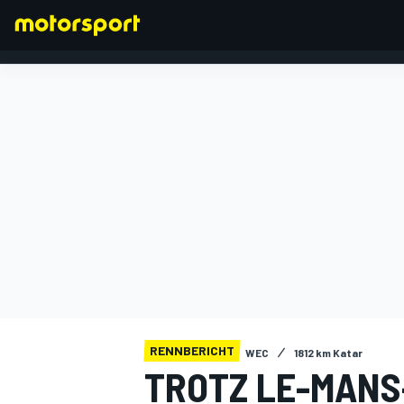
FORMEL 1
RENNBERICHT
WEC
1812 km Katar
TROTZ LE-MANS-