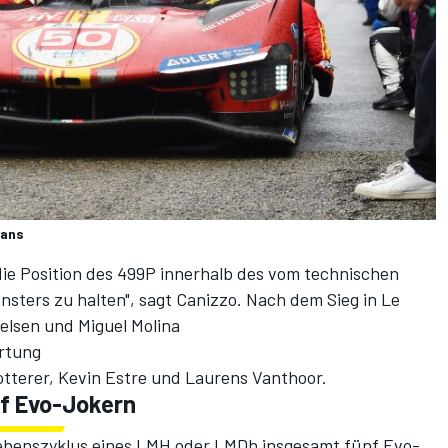
Mans
die Position des 499P innerhalb des vom technischen
ters zu halten", sagt Canizzo. Nach dem Sieg in Le
ielsen und Miguel Molina
rtung
otterer, Kevin Estre und Laurens Vanthoor.
nf Evo-Jokern
Lebenszyklus eines LMH oder LMDh insgesamt fünf Evo-