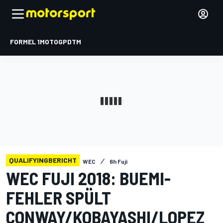
FORMEL 1
MOTOGP
DTM
QUALIFYINGBERICHT
WEC
6h Fuji
WEC FUJI 2018: BUEMI-
FEHLER SPÜLT
CONWAY/KOBAYASHI/LOPEZ